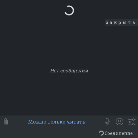
Loading...
закрыть
Нет сообщений
Smile
⭐ Мои
😀 Emoji
Можно только читать
Смайлики
Люди
Животные
Еда
Объекты
Символ
Соединение...