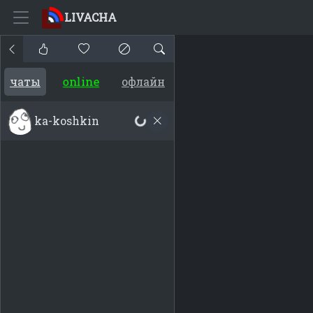
LIVACHA
online
чаты
офлайн
ka-koshkin