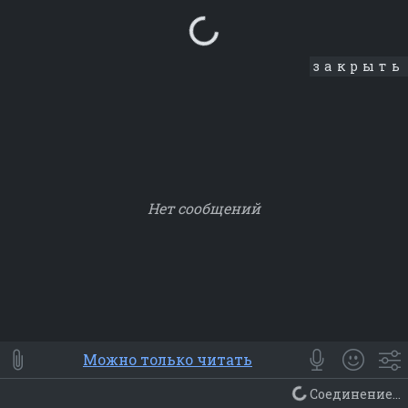
Loading...
закрыть
Нет сообщений
Smile
⭐ Мои
😀 Emoji
Можно только читать
Смайлики
Люди
Животные
Еда
Объекты
Символ
Соединение...