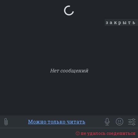
Loading...
закрыть
Нет сообщений
Smile
⭐ Мои
😀 Emoji
Можно только читать
Смайлики
Люди
Животные
Еда
Объекты
Символ
🙁 не удалось соедениться