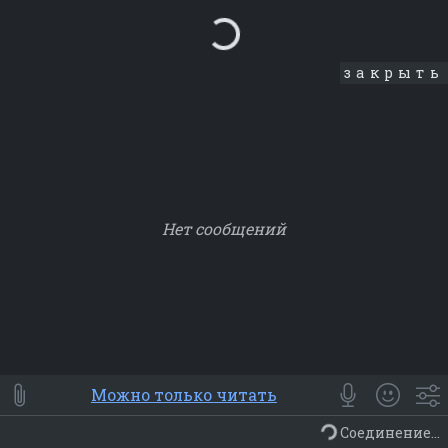
Loading...
закрыть
Нет сообщений
Smile
⭐ Мои
😀 Emoji
Можно только читать
Смайлики
Люди
Животные
Еда
Объекты
Символ
Соединение...