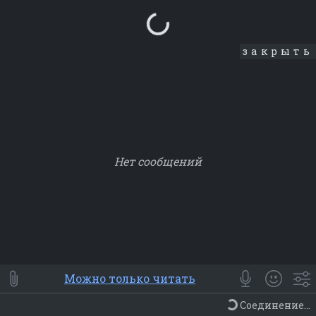
Loading...
закрыть
Нет сообщений
Smile
⭐ Мои
😀 Emoji
Можно только читать
Смайлики
Люди
Животные
Еда
Объекты
Символ
Соединение...