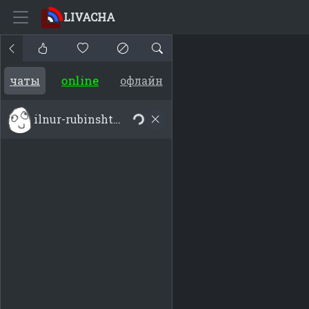
LIVACHA
online
чаты
офлайн
ilnur-rubinshtejn