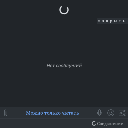
Loading...
закрыть
Нет сообщений
Smile
⭐ Мои
😀 Emoji
Можно только читать
Смайлики
Люди
Животные
Еда
Объекты
Символ
Соединение...