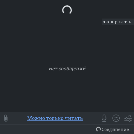
Loading...
закрыть
Нет сообщений
Smile
⭐ Мои
😀 Emoji
Можно только читать
Смайлики
Люди
Животные
Еда
Объекты
Символ
Соединение...