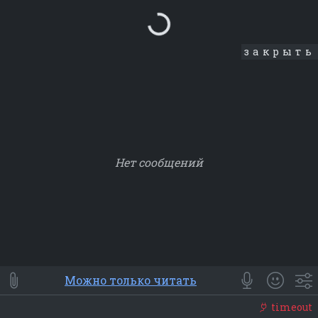
Loading...
закрыть
Нет сообщений
Smile
⭐ Мои
😀 Emoji
Можно только читать
Смайлики
Люди
Животные
Еда
Объекты
Символ
timeout