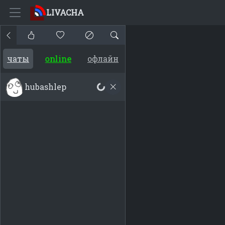
LIVACHA
online
чаты
офлайн
hubashlep