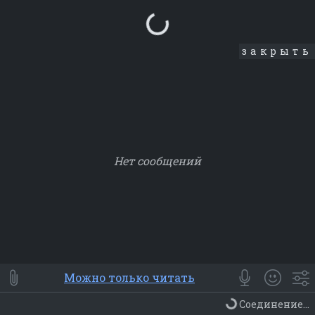
Loading...
закрыть
Нет сообщений
Smile
⭐ Мои
😀 Emoji
Можно только читать
Смайлики
Люди
Животные
Еда
Объекты
Символ
Соединение...