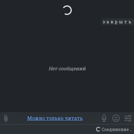
Loading...
закрыть
Нет сообщений
Smile
⭐ Мои
😀 Emoji
Можно только читать
Смайлики
Люди
Животные
Еда
Объекты
Символ
Соединение...