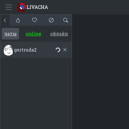
LIVACHA
online
чаты
офлайн
gertruda2