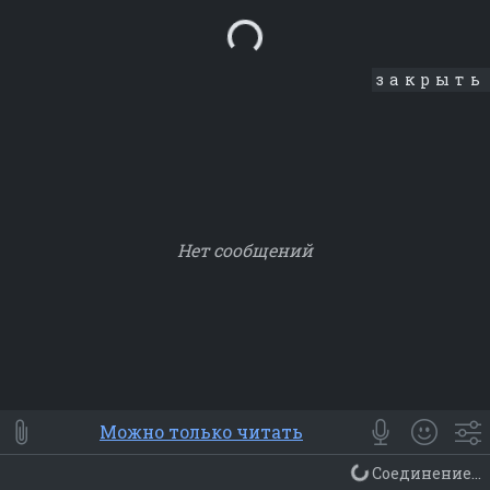
Loading...
закрыть
Нет сообщений
Smile
⭐ Мои
😀 Emoji
Можно только читать
Смайлики
Люди
Животные
Еда
Объекты
Символ
Соединение...