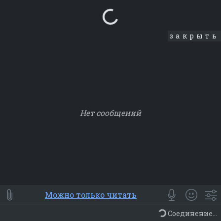
Loading...
закрыть
Нет сообщений
Smile
⭐ Мои
😀 Emoji
Можно только читать
Смайлики
Люди
Животные
Еда
Объекты
Символ
Соединение...