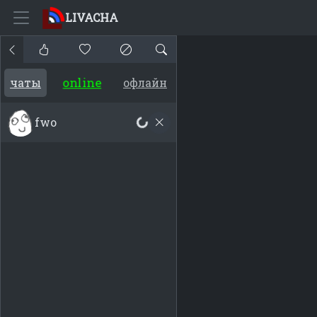
LIVACHA
online
чаты
офлайн
fwo