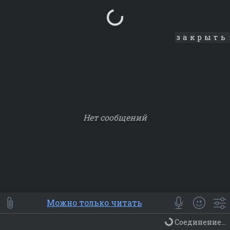
Loading...
закрыть
Нет сообщений
Smile
⭐ Мои
😀 Emoji
Можно только читать
Смайлики
Люди
Животные
Еда
Объекты
Символ
Соединение...