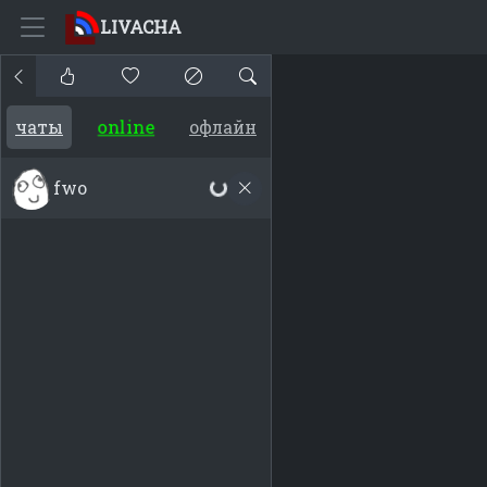
LIVACHA
online
чаты
офлайн
fwo