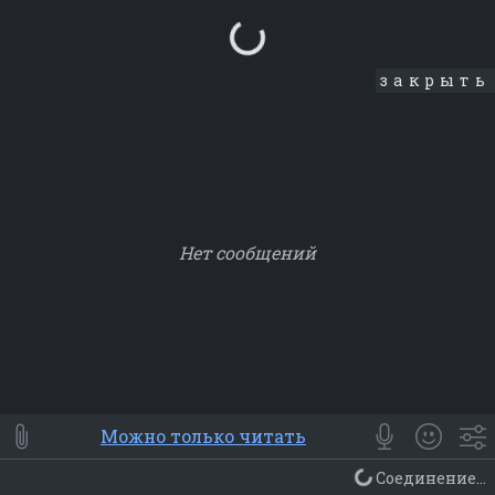
Loading...
закрыть
Нет сообщений
Smile
⭐ Мои
😀 Emoji
Можно только читать
Смайлики
Люди
Животные
Еда
Объекты
Символ
Соединение...