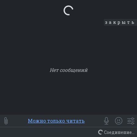
Loading...
закрыть
Нет сообщений
Smile
⭐ Мои
😀 Emoji
Можно только читать
Смайлики
Люди
Животные
Еда
Объекты
Символ
Соединение...