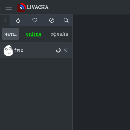
LIVACHA
online
чаты
офлайн
fwo