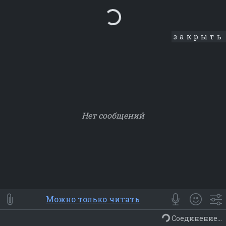
Loading...
закрыть
Нет сообщений
Smile
⭐ Мои
😀 Emoji
Можно только читать
Смайлики
Люди
Животные
Еда
Объекты
Символ
Соединение...