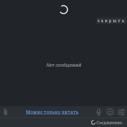
Loading...
закрыть
Нет сообщений
Smile
⭐ Мои
😀 Emoji
Можно только читать
Смайлики
Люди
Животные
Еда
Объекты
Символ
Соединение...