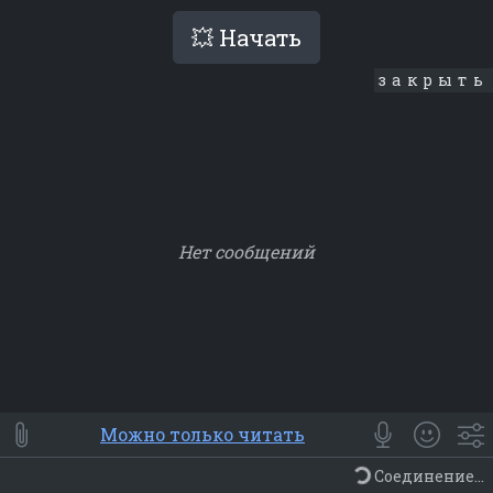
💥 Начать
закрыть
Нет сообщений
Smile
⭐ Мои
😀 Emoji
Можно только читать
Смайлики
Люди
Животные
Еда
Объекты
Символ
Соединение...