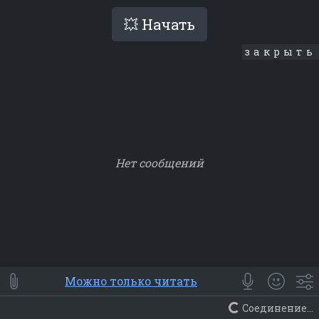
💥 Начать
закрыть
Нет сообщений
Smile
⭐ Мои
😀 Emoji
Можно только читать
Смайлики
Люди
Животные
Еда
Объекты
Символ
Соединение...