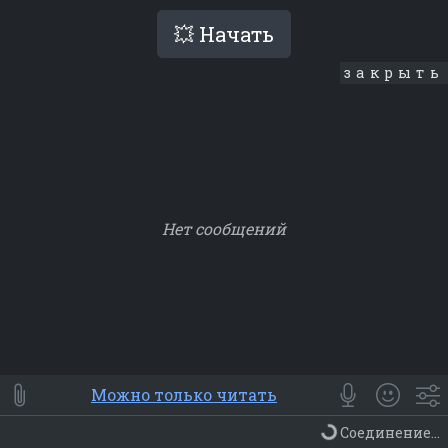
💥 Начать
закрыть
Нет сообщений
Smile
⭐ Мои
😀 Emoji
Можно только читать
Смайлики
Люди
Животные
Еда
Объекты
Символ
Соединение...