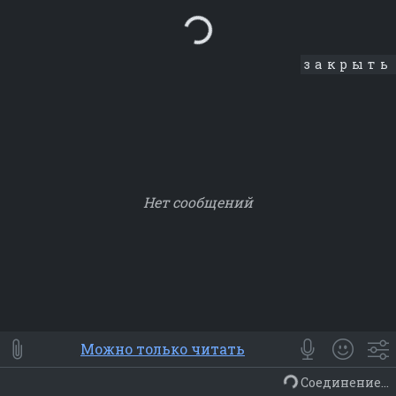
Loading...
закрыть
Нет сообщений
Smile
⭐ Мои
😀 Emoji
Можно только читать
Смайлики
Люди
Животные
Еда
Объекты
Символ
Соединение...