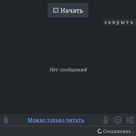
💥 Начать
закрыть
Нет сообщений
Smile
⭐ Мои
😀 Emoji
Можно только читать
Смайлики
Люди
Животные
Еда
Объекты
Символ
Соединение...