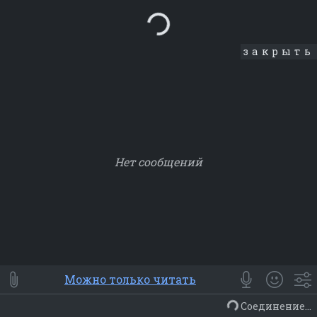
Loading...
закрыть
Нет сообщений
Smile
⭐ Мои
😀 Emoji
Можно только читать
Смайлики
Люди
Животные
Еда
Объекты
Символ
Соединение...