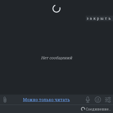
Loading...
закрыть
Нет сообщений
Smile
⭐ Мои
😀 Emoji
Можно только читать
Смайлики
Люди
Животные
Еда
Объекты
Символ
Соединение...