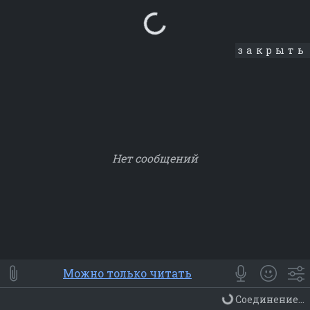
Loading...
закрыть
Нет сообщений
Smile
⭐ Мои
😀 Emoji
Можно только читать
Смайлики
Люди
Животные
Еда
Объекты
Символ
Соединение...