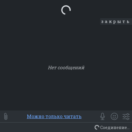
Loading...
закрыть
Нет сообщений
Smile
⭐ Мои
😀 Emoji
Можно только читать
Смайлики
Люди
Животные
Еда
Объекты
Символ
Соединение...