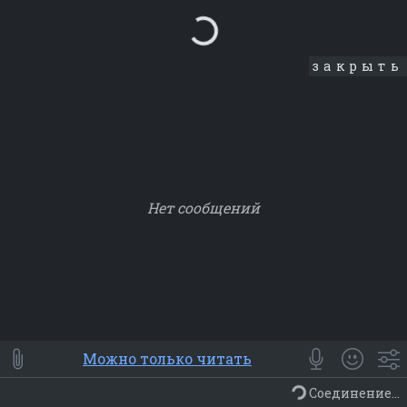
Loading...
закрыть
Нет сообщений
Smile
⭐ Мои
😀 Emoji
Можно только читать
Смайлики
Люди
Животные
Еда
Объекты
Символ
Соединение...