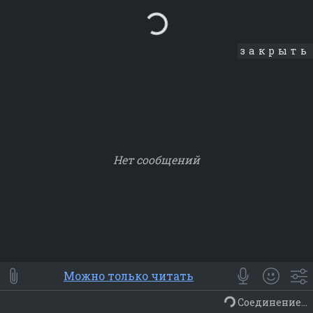
Loading...
закрыть
Нет сообщений
Smile
⭐ Мои
😀 Emoji
Можно только читать
Смайлики
Люди
Животные
Еда
Объекты
Символ
Соединение...