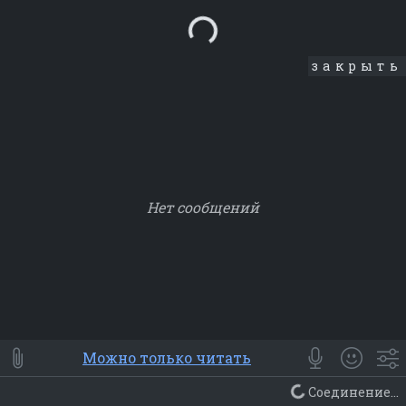
Loading...
закрыть
Нет сообщений
Smile
⭐ Мои
😀 Emoji
Можно только читать
Смайлики
Люди
Животные
Еда
Объекты
Символ
🙁 не удалось соедениться