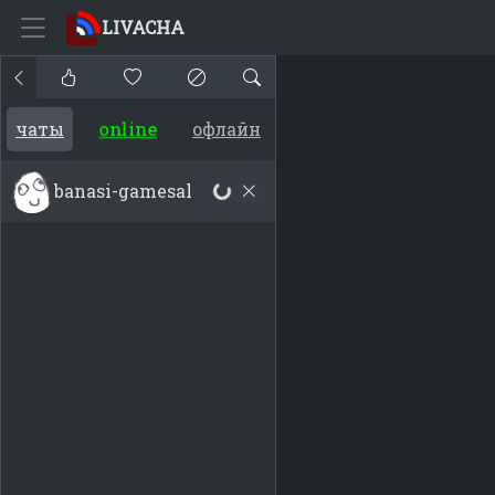
LIVACHA
online
чаты
офлайн
banasi-gamesal