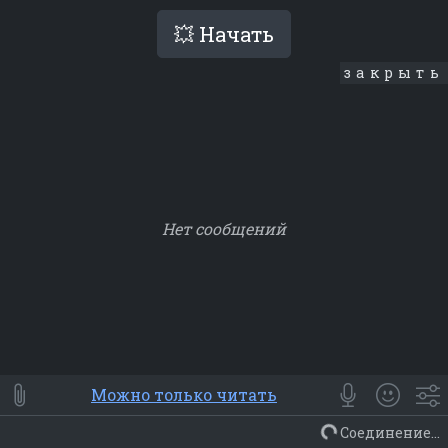
💥 Начать
закрыть
Нет сообщений
Smile
⭐ Мои
😀 Emoji
Можно только читать
Смайлики
Люди
Животные
Еда
Объекты
Символ
Соединение...