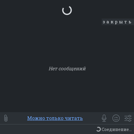
Loading...
закрыть
Нет сообщений
Smile
⭐ Мои
😀 Emoji
Можно только читать
Смайлики
Люди
Животные
Еда
Объекты
Символ
Соединение...