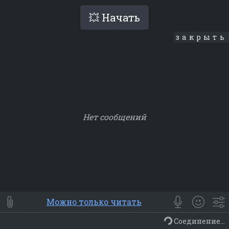
💥 Начать
закрыть
Нет сообщений
Smile
⭐ Мои
😀 Emoji
Можно только читать
Смайлики
Люди
Животные
Еда
Объекты
Символ
Соединение...