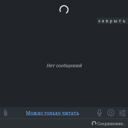
Loading...
закрыть
Нет сообщений
Smile
⭐ Мои
😀 Emoji
Можно только читать
Смайлики
Люди
Животные
Еда
Объекты
Символ
Соединение...