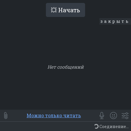
💥 Начать
закрыть
Нет сообщений
Smile
⭐ Мои
😀 Emoji
Можно только читать
Смайлики
Люди
Животные
Еда
Объекты
Символ
Соединение...