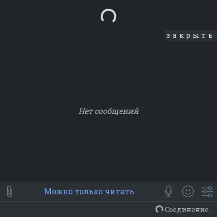
Loading...
закрыть
Нет сообщений
Smile
⭐ Мои
😀 Emoji
Можно только читать
Смайлики
Люди
Животные
Еда
Объекты
Символ
Соединение...