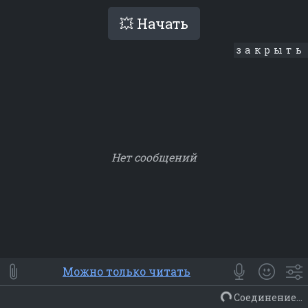
💥 Начать
закрыть
Нет сообщений
Smile
⭐ Мои
😀 Emoji
Можно только читать
Смайлики
Люди
Животные
Еда
Объекты
Символ
Соединение...